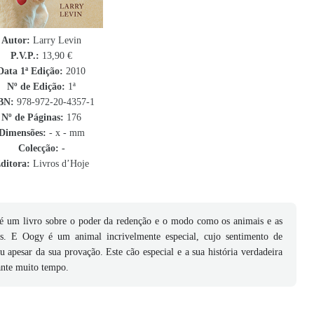
Autor:
Larry Levin
P.V.P.:
13,90 €
Data 1ª Edição:
2010
Nº de Edição:
1ª
BN
:
978-972-20-4357-1
Nº de Páginas:
176
Dimensões:
- x - mm
Colecção: -
ditora:
Livros d’Hoje
é um livro sobre o poder da redenção e o modo como os animais e as
s. E Oogy é um animal incrivelmente especial, cujo sentimento de
 apesar da sua provação. Este cão especial e a sua história verdadeira
ante muito tempo.