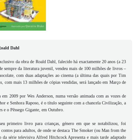
 Roald Dahl
exclusivo da obra de Roald Dahl, falecido há exactamente 20 anos (a 23
 sempre da literatura juvenil, vendeu mais de 100 milhões de livros –
hocolate, com duas adaptações ao cinema (a última das quais por Tim
s, com mais 13 milhões de cópias vendidas, será lançado em Março de
ma em 2009 por Wes Anderson, numa versão animada com as vozes de
or e Senhora Raposo, é o título seguinte com a chancela Civilização, a
s e o Pêssego Gigante, em Outubro.
 primeiro livro para crianças, género em que se notabilizou, foi
 contos para adultos, de onde se destaca The Smoker (ou Man from the
 da série televisiva Alfred Hitchcock Apresenta e mais tarde adaptado