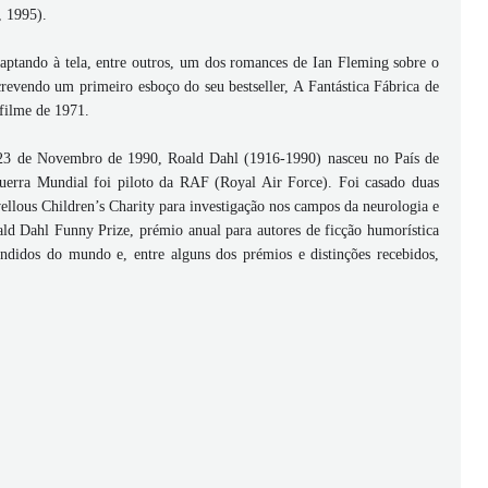
, 1995).
daptando à tela, entre outros, um dos romances de Ian Fleming sobre o
evendo um primeiro esboço do seu bestseller, A Fantástica Fábrica de
 filme de 1971.
 23 de Novembro de 1990, Roald Dahl (1916-1990) nasceu no País de
Guerra Mundial foi piloto da RAF (Royal Air Force). Foi casado duas
ellous Children’s Charity para investigação nos campos da neurologia e
d Dahl Funny Prize, prémio anual para autores de ficção humorística
endidos do mundo e, entre alguns dos prémios e distinções recebidos,