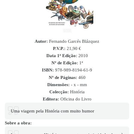
Autor:
Fernando Garcés Blázquez
P.V.P.:
21,90 €
Data 1ª Edição:
2010
Nº de Edição:
1ª
ISBN
:
978-989-8194-61-9
Nº de Páginas:
460
Dimensões:
- x - mm
Colecção:
História
Editora:
Oficina do Livro
Uma viagem pela História com muito humor
Sobre a obra: