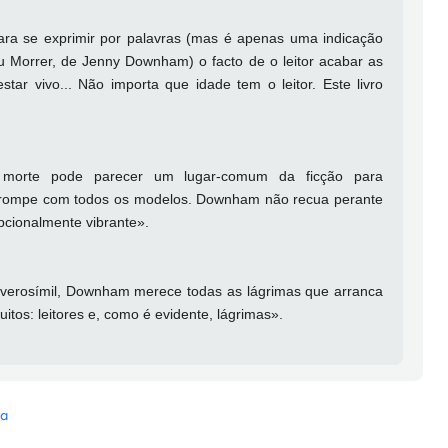
ra se exprimir por palavras (mas é apenas uma indicação
Eu Morrer, de Jenny Downham) o facto de o leitor acabar as
tar vivo... Não importa que idade tem o leitor. Este livro
a morte pode parecer um lugar-comum da ficção para
ca rompe com todos os modelos. Downham não recua perante
pcionalmente vibrante».
verosímil, Downham merece todas as lágrimas que arranca
itos: leitores e, como é evidente, lágrimas».
ra