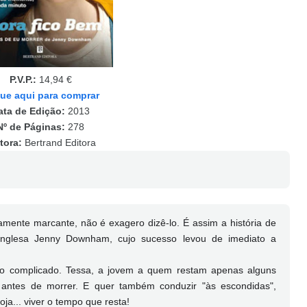
P.V.P.:
14,94 €
que aqui para comprar
ata de Edição:
2013
Nº de Páginas:
278
tora:
Bertrand Editora
amente marcante, não é exagero dizê-lo. É assim a história de
inglesa Jenny Downham, cujo sucesso levou de imediato a
o complicado. Tessa, a jovem a quem restam apenas alguns
 antes de morrer. E quer também conduzir "às escondidas",
ja... viver o tempo que resta!