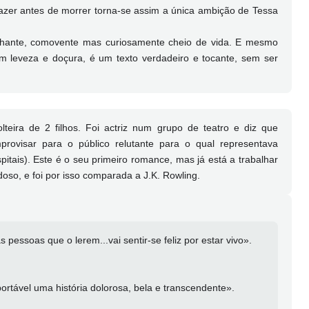
fazer antes de morrer torna-se assim a única ambição de Tessa
lhante, comovente mas curiosamente cheio de vida. E mesmo
 leveza e doçura, é um texto verdadeiro e tocante, sem ser
ira de 2 filhos. Foi actriz num grupo de teatro e diz que
provisar para o público relutante para o qual representava
spitais). Este é o seu primeiro romance, mas já está a trabalhar
oso, e foi por isso comparada a J.K. Rowling.
essoas que o lerem...vai sentir-se feliz por estar vivo».
ortável uma história dolorosa, bela e transcendente».