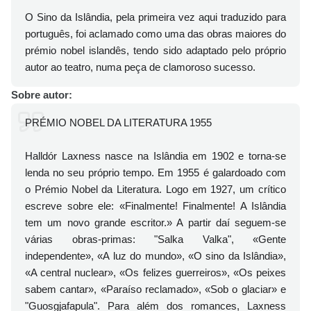
O Sino da Islândia, pela primeira vez aqui traduzido para
português, foi aclamado como uma das obras maiores do
prémio nobel islandês, tendo sido adaptado pelo próprio
autor ao teatro, numa peça de clamoroso sucesso.
Sobre autor:
PRÉMIO NOBEL DA LITERATURA 1955
Halldór Laxness nasce na Islândia em 1902 e torna-se
lenda no seu próprio tempo. Em 1955 é galardoado com
o Prémio Nobel da Literatura. Logo em 1927, um crítico
escreve sobre ele: «Finalmente! Finalmente! A Islândia
tem um novo grande escri­tor.» A partir daí seguem-se
várias obras-primas: "Salka Valka", «Gente
independente», «A luz do mundo», «O sino da Islândia»,
«A central nuclear», «Os felizes guerreiros», «Os peixes
sabem cantar», «Paraíso reclamado», «Sob o glaciar» e
"Guosgjafapula". Para além dos romances, Laxness