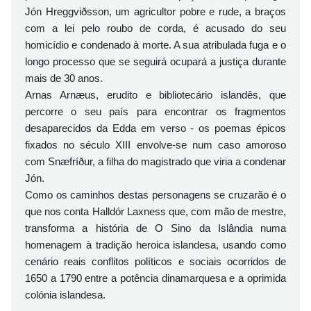
Jón Hreggviðsson, um agricultor pobre e rude, a braços
com a lei pelo roubo de corda, é acusado do seu
homicídio e condenado à morte. A sua atribulada fuga e o
longo processo que se seguirá ocupará a justiça durante
mais de 30 anos.
Arnas Arnæus, erudito e bibliotecário islandês, que
percorre o seu país para encontrar os fragmentos
desaparecidos da Edda em verso - os poemas épicos
fixados no século XIII envolve-se num caso amoroso
com Snæfríður, a filha do magistrado que viria a condenar
Jón.
Como os caminhos destas personagens se cruzarão é o
que nos conta Halldór Laxness que, com mão de mestre,
transforma a história de O Sino da Islândia numa
homenagem à tradição heroica islandesa, usando como
cenário reais conflitos políticos e sociais ocorridos de
1650 a 1790 entre a potência dinamarquesa e a oprimida
colónia islandesa.