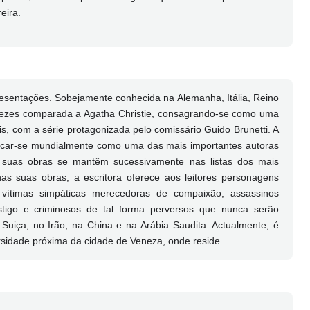
eira.
sentações. Sobejamente conhecida na Alemanha, Itália, Reino
vezes comparada a Agatha Christie, consagrando-se como uma
is, com a série protagonizada pelo comissário Guido Brunetti. A
tacar-se mundialmente como uma das mais importantes autoras
s suas obras se mantêm sucessivamente nas listas dos mais
s suas obras, a escritora oferece aos leitores personagens
 vítimas simpáticas merecedoras de compaixão, assassinos
igo e criminosos de tal forma perversos que nunca serão
 Suiça, no Irão, na China e na Arábia Saudita. Actualmente, é
rsidade próxima da cidade de Veneza, onde reside.