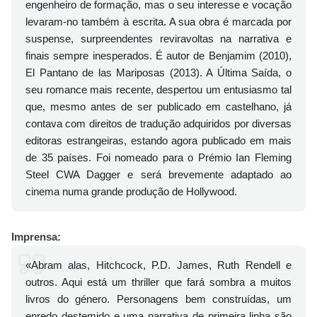
engenheiro de formação, mas o seu interesse e vocação
levaram-no também à escrita. A sua obra é marcada por
suspense, surpreendentes reviravoltas na narrativa e
finais sempre inesperados. É autor de Benjamim (2010),
El Pantano de las Mariposas (2013). A Última Saída, o
seu romance mais recente, despertou um entusiasmo tal
que, mesmo antes de ser publicado em castelhano, já
contava com direitos de tradução adquiridos por diversas
editoras estrangeiras, estando agora publicado em mais
de 35 países. Foi nomeado para o Prémio Ian Fleming
Steel CWA Dagger e será brevemente adaptado ao
cinema numa grande produção de Hollywood.
Imprensa:
«Abram alas, Hitchcock, P.D. James, Ruth Rendell e
outros. Aqui está um thriller que fará sombra a muitos
livros do género. Personagens bem construídas, um
enredo destemido e uma narrativa de primeira linha são