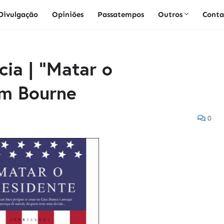
Divulgação
Opiniões
Passatempos
Outros
Conta
ia | "Matar o
am Bourne
0