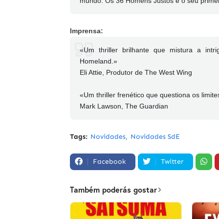
mundo. Os 36 Homens Justos é o seu primei
Imprensa:
«Um thriller brilhante que mistura a in
Homeland.»
Eli Attie, Produtor de The West Wing
«Um thriller frenético que questiona os limit
Mark Lawson, The Guardian
Tags:
Novidades
Novidades SdE
Facebook
Twitter
Também poderás gostar