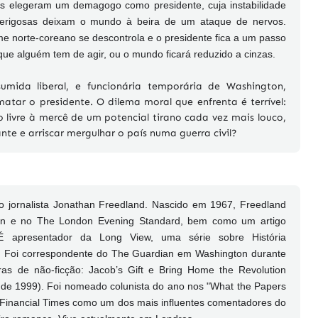
s elegeram um demagogo como presidente, cuja instabilidade
 perigosas deixam o mundo à beira de um ataque de nervos.
 norte-coreano se descontrola e o presidente fica a um passo
que alguém tem de agir, ou o mundo ficará reduzido a cinzas.
mida liberal, e funcionária temporária de Washington,
tar o presidente. O dilema moral que enfrenta é terrível:
 livre à mercê de um potencial tirano cada vez mais louco,
te e arriscar mergulhar o país numa guerra civil?
jornalista Jonathan Freedland. Nascido em 1967, Freedland
an e no The London Evening Standard, bem como um artigo
É apresentador da Long View, uma série sobre História
. Foi correspondente do The Guardian em Washington durante
s de não-ficção: Jacob’s Gift e Bring Home the Revolution
e 1999). Foi nomeado colunista do ano nos "What the Papers
 Financial Times como um dos mais influentes comentadores do