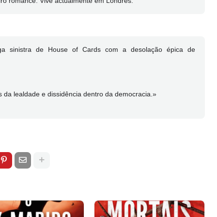
ro romance. Vive actualmente em Londres.
triga sinistra de House of Cards com a desolação épica de
es da lealdade e dissidência dentro da democracia.»