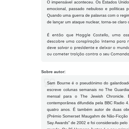
O impensável aconteceu. Os Estados Unido
emocional, passado nebuloso e políticas
Quando uma guerra de palavras com o regime
de lançar um ataque nuclear, torna-se claro 
É então que Maggie Costello, uma assu
descobre uma conspiração interna para ma
deve salvar o presidente e deixar o mundo
ou cometer traição contra o seu Comandan
Sobre autor:
Sam Bourne é o pseudónimo do galardoado 
escreve colunas semanais no The Guardi
mensal para o The Jewish Chronicle. 
contemporânea difundida pela BBC Radio 4
quatro anos. É também autor de duas obra
(Prémio Somerset Maugahm de Não-Ficção d
Say Awards" de 2002 e foi considerado pelo