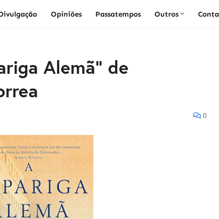
Divulgação
Opiniões
Passatempos
Outros
Conta
pariga Alemã" de
orrea
0