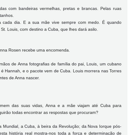
das com bandeiras vermelhas, pretas e brancas. Pelas ruas
tanhos.
a cada dia. E a sua mãe vive sempre com medo. É quando
St. Louis, com destino a Cuba, que lhes dará asilo.
 Anna Rosen recebe uma encomenda.
mãos de Anna fotografias de família do pai, Louis, um cubano
é Hannah, e o pacote vem de Cuba. Louis morrera nas Torres
tes de Anna nascer.
homem das suas vidas, Anna e a mãe viajam até Cuba para
irão todas encontrar as respostas que procuram?
 Mundial, a Cuba, à beira da Revolução; da Nova Iorque pós-
ta história real mostra-nos toda a força e determinação de