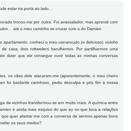
pode estar na porta ao lado…
morado trocou-me por outra. Foi avassalador, mas aprendi com
inguém… até o meu caminho se cruzar com o do Damien.
apartamento, conheci o meu carrancudo (e delicioso) vizinho
e casa, dois rottweilers barulhentos. Por partilharmos uma
 isto dizer que ele consegue ouvir todas as minhas conversas
ações, os cães dele atacaram-me (aparentemente, o meu cheiro
ien foi bastante carinhoso, pediu desculpa e pôs fim à nossa
a de vizinhos transformou-se em muito mais. A química entre
Damien é ainda mais esquivo do que eu no que toca a relações
 e que quer afastar-me com a conversa de sermos apenas bons
revelar os seus medos?