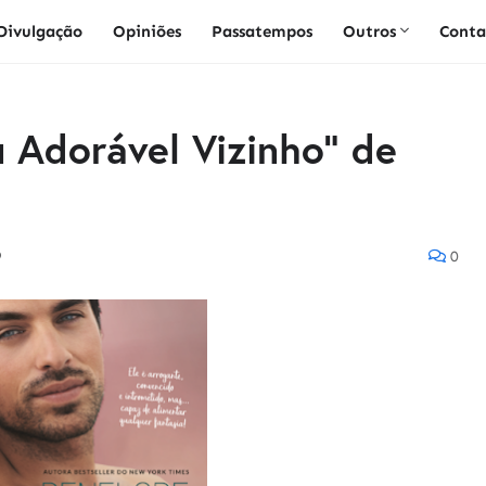
Divulgação
Opiniões
Passatempos
Outros
Conta
u Adorável Vizinho" de
9
0