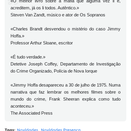
«O melhor livro sobre a máfia que alguma vez li e,
acreditem, já os li todos. Autêntico.»
Steven Van Zandt, músico e ator de Os Sopranos
«Charles Brandt desvendou o mistério do caso Jimmy
Hoffa.»
Professor Arthur Sloane, escritor
«É tudo verdade.»
Detetive Joseph Coffey, Departamento de Investigação
do Crime Organizado, Polícia de Nova Iorque
«Jimmy Hoffa desapareceu a 30 de julho de 1975. Numa
narrativa que faz lembrar os melhores filmes sobre o
mundo do crime, Frank Sheeran explica como tudo
aconteceu.»
The Associated Press
Tags:
Novidades
Novidades Presença