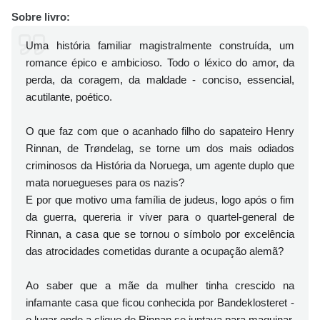
Sobre livro:
Uma história familiar magistralmente construída, um
romance épico e ambicioso. Todo o léxico do amor, da
perda, da coragem, da maldade - conciso, essencial,
acutilante, poético.
O que faz com que o acanhado filho do sapateiro Henry
Rinnan, de Trøndelag, se torne um dos mais odiados
criminosos da História da Noruega, um agente duplo que
mata noruegueses para os nazis?
E por que motivo uma família de judeus, logo após o fim
da guerra, quereria ir viver para o quartel-general de
Rinnan, a casa que se tornou o símbolo por excelência
das atrocidades cometidas durante a ocupação alemã?
Ao saber que a mãe da mulher tinha crescido na
infamante casa que ficou conhecida por Bandeklosteret -
o lugar onde a clique de Rinnan se juntava para maquinar,