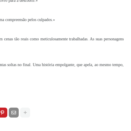
livro para a descobrir.»
uma compreensão pelos culpados.»
om cenas tão reais como meticulosamente trabalhadas. As suas personagens
tas soltas no final. Uma história empolgante, que apela, ao mesmo tempo,