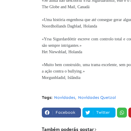
«Se ainda não descobriu Yrsa Sigurdardóttir, este é o 
The Globe and Mail, Canadá
«Uma história engenhosa que até consegue gerar alg
Noordhollands Dagblad, Holanda
«Yrsa Sigurdardóttir escreve com controlo total e c
são sempre intrigantes.»
Het Niewsblad, Holanda
«Muito bem construído, uma trama excelente, sem pon
a ação contra o bullying.»
Morgunbladid, Islândia
Tags:
Novidades
Novidades Quetzal
Facebook
Twitter
Também poderás gostar