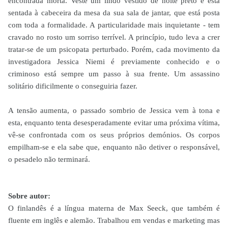
encontrada morta. Veste um lindo vestido de noite preto e está
sentada à cabeceira da mesa da sua sala de jantar, que está posta
com toda a formalidade. A particularidade mais inquietante - tem
cravado no rosto um sorriso terrível. A princípio, tudo leva a crer
tratar-se de um psicopata perturbado. Porém, cada movimento da
investigadora Jessica Niemi é previamente conhecido e o
criminoso está sempre um passo à sua frente. Um assassino
solitário dificilmente o conseguiria fazer.
A tensão aumenta, o passado sombrio de Jessica vem à tona e
esta, enquanto tenta desesperadamente evitar uma próxima vítima,
vê-se confrontada com os seus próprios demónios. Os corpos
empilham-se e ela sabe que, enquanto não detiver o responsável,
o pesadelo não terminará.
Sobre autor:
O finlandês é a língua materna de Max Seeck, que também é
fluente em inglês e alemão. Trabalhou em vendas e marketing mas