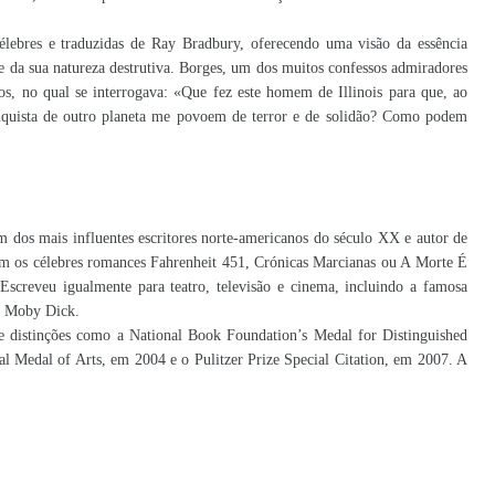
élebres e traduzidas de Ray Bradbury, oferecendo uma visão da essência
e da sua natureza destrutiva. Borges, um dos muitos confessos admiradores
s, no qual se interrogava: «Que fez este homem de Illinois para que, ao
conquista de outro planeta me povoem de terror e de solidão? Como podem
m dos mais influentes escritores norte-americanos do século XX e autor de
ntam os célebres romances Fahrenheit 451, Crónicas Marcianas ou A Morte É
Escreveu igualmente para teatro, televisão e cinema, incluindo a famosa
co Moby Dick.
e distinções como a National Book Foundation’s Medal for Distinguished
al Medal of Arts, em 2004 e o Pulitzer Prize Special Citation, em 2007. A