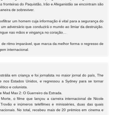
as fronteiras do Paquistão, Irão e Afeganistão se encontram são
aneira de sobreviver.
 exfiltrar um homem cuja informação é vital para a segurança do
é um adversário que conduzirá o mundo ao limiar da destruição.
sangue nas mãos e vingança no coração…
 de ritmo imparável, que marca da melhor forma o regresso de
gem internacional.
rália em criança e foi jornalista no maior jornal do país, The
e nos Estados Unidos, e regressou a Sydney para se tornar
ítico e colunista.
e Mad Max 2: O Guerreiro da Estrada.
rte, o filme que lançou a carreira internacional de Nicole
ovão e inúmeros telefilmes e minisséries, duas das quais
cionais. No total, recebeu mais de 20 prémios em cinema e