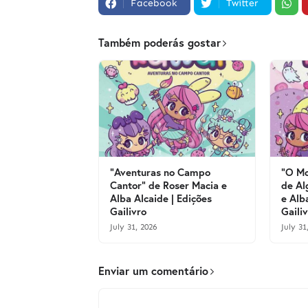
Facebook
Twitter
Também poderás gostar
"Aventuras no Campo
"O Mo
Cantor" de Roser Macia e
de Al
Alba Alcaide | Edições
e Alb
Gailivro
Gaili
July 31, 2026
July 31
Enviar um comentário