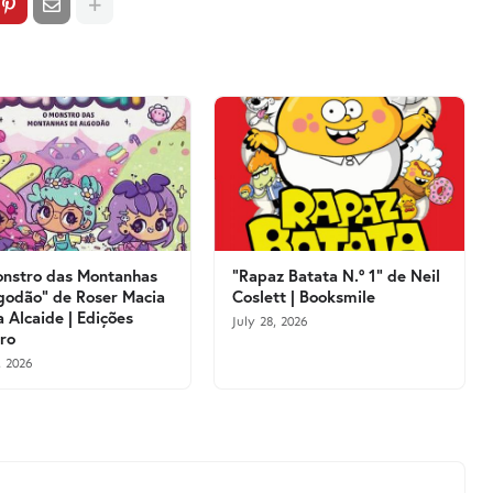
nstro das Montanhas
"Rapaz Batata N.º 1" de Neil
godão" de Roser Macia
Coslett | Booksmile
a Alcaide | Edições
July 28, 2026
vro
, 2026