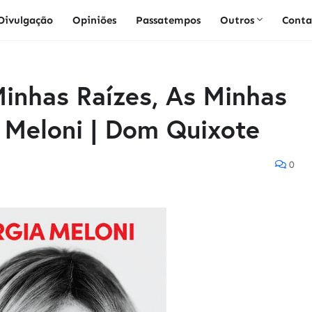
Divulgação
Opiniões
Passatempos
Outros
Conta
 Minhas Raízes, As Minhas
a Meloni | Dom Quixote
0