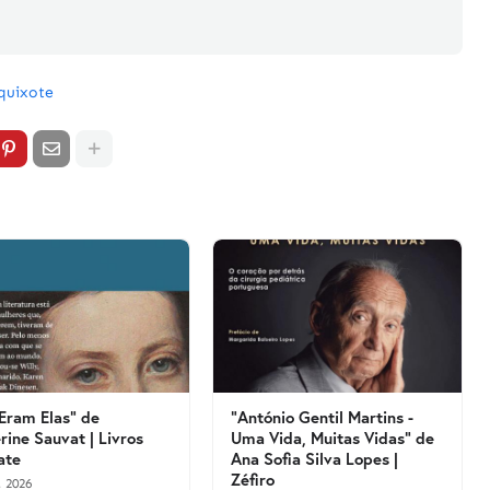
quixote
 Eram Elas" de
"António Gentil Martins -
rine Sauvat | Livros
Uma Vida, Muitas Vidas" de
ate
Ana Sofia Silva Lopes |
Zéfiro
, 2026