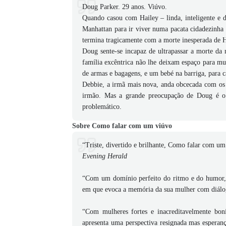
Doug Parker. 29 anos. Viúvo.
Quando casou com Hailey – linda, inteligente e
Manhattan para ir viver numa pacata cidadezinha 
termina tragicamente com a morte inesperada de H
Doug sente-se incapaz de ultrapassar a morte da
família excêntrica não lhe deixam espaço para mui
de armas e bagagens, e um bebé na barriga, para 
Debbie, a irmã mais nova, anda obcecada com os
irmão. Mas a grande preocupação de Doug é o 
problemático.
Sobre Como falar com um viúvo
“Triste, divertido e brilhante, Como falar com u
Evening Herald
“Com um domínio perfeito do ritmo e do humor, 
em que evoca a memória da sua mulher com diálog
“Com mulheres fortes e inacreditavelmente bon
apresenta uma perspectiva resignada mas esperan