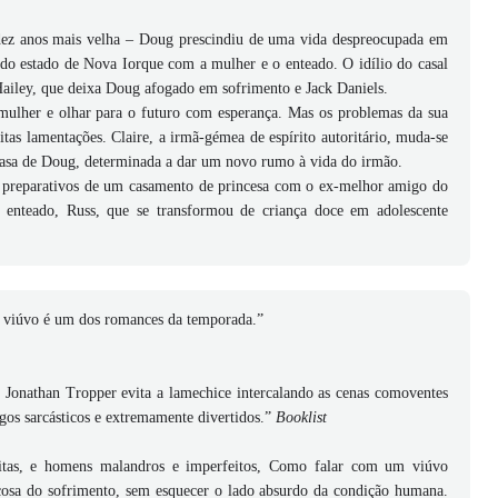
 dez anos mais velha – Doug prescindiu de uma vida despreocupada em
do estado de Nova Iorque com a mulher e o enteado. O idílio do casal
ailey, que deixa Doug afogado em sofrimento e Jack Daniels.
 mulher e olhar para o futuro com esperança. Mas os problemas da sua
tas lamentações. Claire, a irmã-gémea de espírito autoritário, muda-se
casa de Doug, determinada a dar um novo rumo à vida do irmão.
 preparativos de um casamento de princesa com o ex-melhor amigo do
enteado, Russ, que se transformou de criança doce em adolescente
m viúvo é um dos romances da temporada.”
Jonathan Tropper evita a lamechice intercalando
as cenas comoventes
os sarcásticos e
extremamente divertidos.”
Booklist
itas, e homens malandros e imperfeitos, Como
falar com um viúvo
çosa do sofrimento, sem
esquecer o lado absurdo da condição humana.