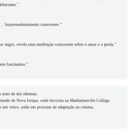
hilariante.”
or… Surpreendentemente comovente.”
mor negro, revela uma meditação comovente
sobre o amor e a perda.”
ens fascinantes.”
m mais de dez idiomas.
 estado de Nova Iorque, onde lecciona na Manhattanville College.
m um viúvo, estão em processo de adaptação ao cinema.