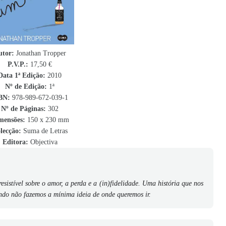
utor:
Jonathan Tropper
P.V.P.:
17,50 €
Data 1ª Edição:
2010
Nº de Edição:
1ª
BN
:
978-989-672-039-1
Nº de Páginas:
302
mensões:
150 x 230 mm
lecção:
Suma de Letras
Editora:
Objectiva
esistível sobre o amor, a perda e a (in)fidelidade. Uma história que nos
ndo não fazemos a mínima ideia de onde queremos ir.