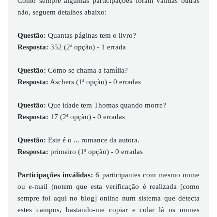
Como sempre algumas participações foram válidas outras
não, seguem detalhes abaixo:
Questão:
Quantas páginas tem o livro?
Resposta:
352 (2ª opção) - 1 errada
Questão:
Como se chama a família?
Resposta:
Aschers (1ª opção) - 0 erradas
Questão:
Que idade tem Thomas quando morre?
Resposta:
17 (2ª opção) - 0 erradas
Questão:
Este é o ... romance da autora.
Resposta:
primeiro (1ª opção) - 0 erradas
Participações inválidas:
6 participantes com mesmo nome
ou e-mail (notem que esta verificação é realizada [como
sempre foi aqui no blog] online num sistema que detecta
estes campos, bastando-me copiar e colar lá os nomes