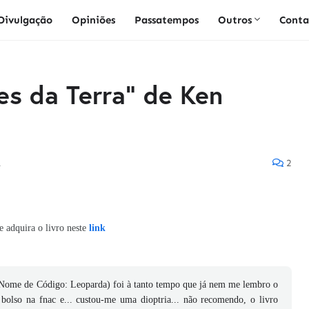
Divulgação
Opiniões
Passatempos
Outros
Conta
res da Terra" de Ken
1
2
 e adquira o livro neste
link
 (Nome de Código: Leoparda) foi à tanto tempo que já nem me lembro o
 bolso na fnac e... custou-me uma dioptria... não recomendo, o livro