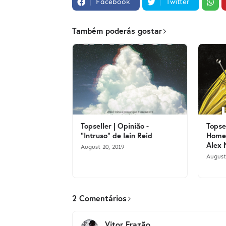
Facebook
Twitter
Também poderás gostar
Topseller | Opinião -
Topse
"Intruso" de Iain Reid
Homem
Alex 
August 20, 2019
August
2 Comentários
Vitor Frazão