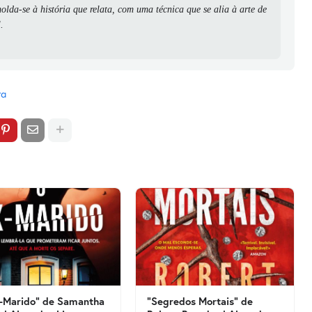
 molda-se à história que relata, com uma técnica que se alia à arte de
.
ra
-Marido" de Samantha
"Segredos Mortais" de