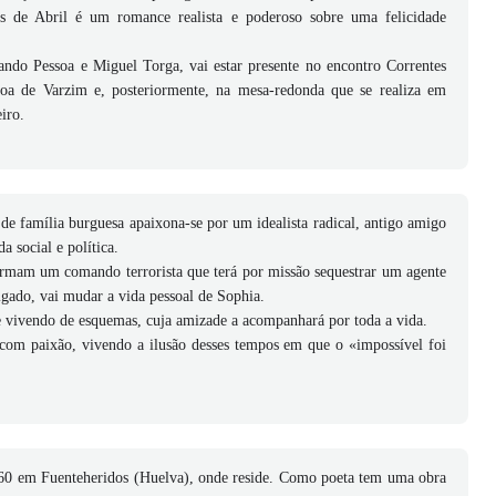
 de Abril é um romance realista e poderoso sobre uma felicidade
ndo Pessoa e Miguel Torga, vai estar presente no encontro Correntes
voa de Varzim e, posteriormente, na mesa-redonda que se realiza em
iro.
de família burguesa apaixona-se por um idealista radical, antigo amigo
a social e política.
ormam um comando terrorista que terá por missão sequestrar um agente
igado, vai mudar a vida pessoal de Sophia.
e vivendo de esquemas, cuja amizade a acompanhará por toda a vida.
com paixão, vivendo a ilusão desses tempos em que o «impossível foi
m 1960 em Fuenteheridos (Huelva), onde reside. Como poeta tem uma obra