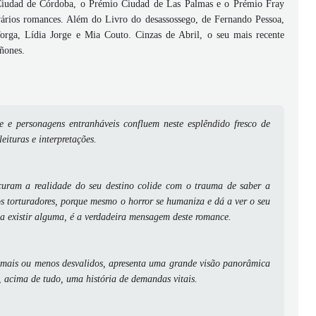
io Ciudad de Córdoba, o Prémio Ciudad de Las Palmas e o Prémio Fray
vários romances. Além do Livro do desassossego, de Fernando Pessoa,
orga, Lídia Jorge e Mia Couto. Cinzas de Abril, o seu mais recente
ñones.
te e personagens entranháveis confluem neste esplêndido fresco de
eituras e interpretações.
ocuram a realidade do seu destino colide com o trauma de saber a
torturadores, porque mesmo o horror se humaniza e dá a ver o seu
a existir alguma, é a verdadeira mensagem deste romance.
es mais ou menos desvalidos, apresenta uma grande visão panorâmica
, acima de tudo, uma história de demandas vitais.