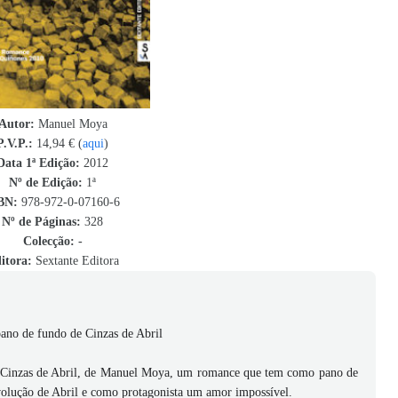
Autor:
Manuel Moya
P.V.P.:
14,94 € (
aqui
)
Data 1ª Edição:
2012
Nº de Edição:
1ª
BN
:
978-972-0-07160-6
Nº de Páginas:
328
Colecção:
-
itora:
Sextante Editora
no de fundo de Cinzas de Abril
ca Cinzas de Abril, de Manuel Moya, um romance que tem como pano de
revolução de Abril e como protagonista um amor impossível.