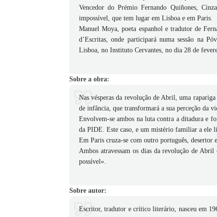
Vencedor do Prémio Fernando Quiñones, Cinzas
impossível, que tem lugar em Lisboa e em Paris.
Manuel Moya, poeta espanhol e tradutor de Ferna
d’Escritas, onde participará numa sessão na Pó
Lisboa, no Instituto Cervantes, no dia 28 de fevere
Sobre a obra:
Nas vésperas da revolução de Abril, uma rapariga 
de infância, que transformará a sua perceção da vid
Envolvem-se ambos na luta contra a ditadura e f
da PIDE. Este caso, e um mistério familiar a ele l
Em Paris cruza-se com outro português, desertor 
Ambos atravessam os dias da revolução de Abril 
possível».
Sobre autor:
Escritor, tradutor e crítico literário, nasceu e