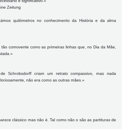
essário e significativo.»
ine Zeitung
nçámos quilómetros no conhecimento da História e da alma
s tão comovente como as primeiras linhas que, no Dia da Mãe,
autada.»
s de Schrobsdorff criam um retrato compassivo, mas nada
 gloriosamente, não era como as outras mães.»
rece clássico mas não é. Tal como não o são as partituras de