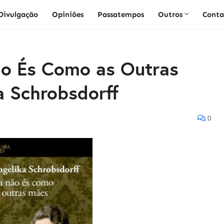
Divulgação
Opiniões
Passatempos
Outros
Conta
ão És Como as Outras
a Schrobsdorff
0