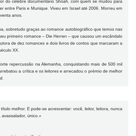
ador do célebre documentário Shoah, com quem se mudou para
er entre Paris e Munique. Viveu em Israel até 2006. Morreu em
venta anos.
ha, sobretudo graças ao romance autobiográfico que temos nas
eu primeiro romance – Die Herren – que causou um escândalo
autora de dez romances e dois livros de contos que marcaram a
século XX.
orte repercussão na Alemanha, conquistando mais de 500 mil
rrebatou a crítica e os leitores e arrecadou o prémio de melhor
d.
título melhor. E pode-se acrescentar: você, leitor, leitora, nunca
e, avassalador, único.»