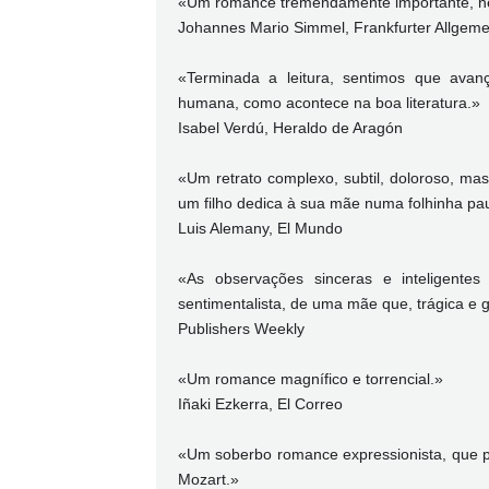
«Um romance tremendamente importante, nec
Johannes Mario Simmel, Frankfurter Allgeme
«Terminada a leitura, sentimos que ava
humana, como acontece na boa literatura.»
Isabel Verdú, Heraldo de Aragón
«Um retrato complexo, subtil, doloroso, ma
um filho dedica à sua mãe numa folhinha p
Luis Alemany, El Mundo
«As observações sinceras e inteligente
sentimentalista, de uma mãe que, trágica e
Publishers Weekly
«Um romance magnífico e torrencial.»
Iñaki Ezkerra, El Correo
«Um soberbo romance expressionista, que pa
Mozart.»